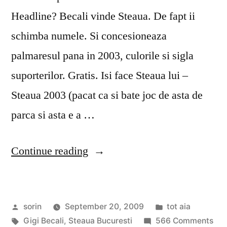
Headline? Becali vinde Steaua. De fapt ii
schimba numele. Si concesioneaza
palmaresul pana in 2003, culorile si sigla
suporterilor. Gratis. Isi face Steaua lui –
Steaua 2003 (pacat ca si bate joc de asta de
parca si asta e a …
“Pana
Continue reading
unde?”
Posted
Posted
sorin
September 20, 2009
tot aia
by
Tags:
in
on
Gigi Becali
,
Steaua Bucuresti
566 Comments