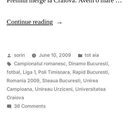
Premiul merge la Craiova. Avem o mare …
“Punct
Continue reading
si
de
Posted
Posted
sorin
June 10, 2009
tot aia
la
by
Tags:
in
Campionatul romanesc
,
Dinamo Bucuresti
,
capat”
fotbal
,
Liga 1
,
Poli Timisoara
,
Rapid Bucuresti
,
Romania 2009
,
Steaua Bucuresti
,
Unirea
Campioana
,
Unireau Urziceni
,
Universitatea
Craiova
on
36 Comments
Punct
si
de