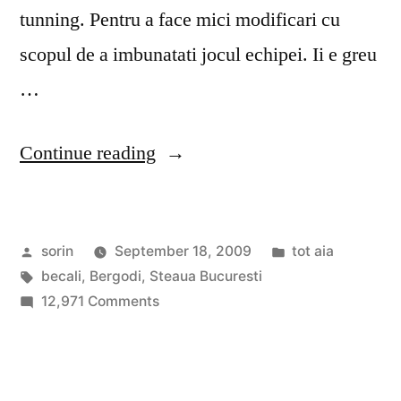
tunning. Pentru a face mici modificari cu
scopul de a imbunatati jocul echipei. Ii e greu
…
“Coverciano
Continue reading
vs
Pipera”
Posted
Posted
sorin
September 18, 2009
tot aia
by
Tags:
in
becali
,
Bergodi
,
Steaua Bucuresti
on
12,971 Comments
Coverciano
vs
Pipera