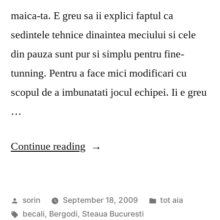
maica-ta. E greu sa ii explici faptul ca
sedintele tehnice dinaintea meciului si cele
din pauza sunt pur si simplu pentru fine-
tunning. Pentru a face mici modificari cu
scopul de a imbunatati jocul echipei. Ii e greu
…
“Coverciano
Continue reading
vs
Pipera”
Posted
Posted
sorin
September 18, 2009
tot aia
by
Tags:
in
becali
,
Bergodi
,
Steaua Bucuresti