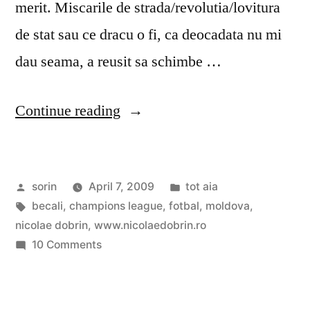
merit. Miscarile de strada/revolutia/lovitura
de stat sau ce dracu o fi, ca deocadata nu mi
dau seama, a reusit sa schimbe …
“Zilele
Continue reading
astea…”
Posted
Posted
sorin
April 7, 2009
tot aia
by
Tags:
in
becali
,
champions league
,
fotbal
,
moldova
,
nicolae dobrin
,
www.nicolaedobrin.ro
on
10 Comments
Zilele
astea…