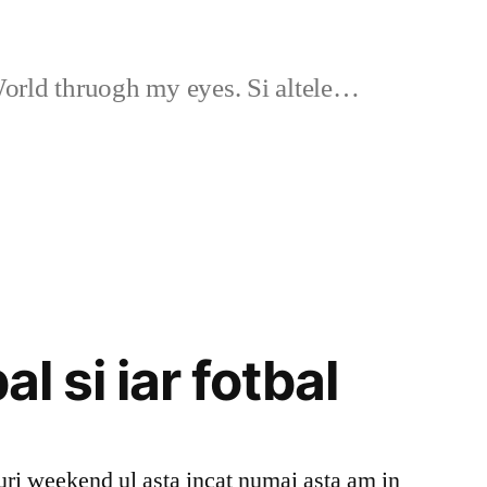
rld thruogh my eyes. Si altele…
al si iar fotbal
ri weekend ul asta incat numai asta am in