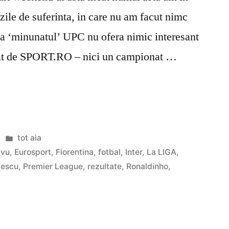
 zile de suferinta, in care nu am facut nimc
ca ‘minunatul’ UPC nu ofera nimic interesant
rat de SPORT.RO – nici un campionat …
Posted
tot aia
in
ivu
,
Eurosport
,
Fiorentina
,
fotbal
,
Inter
,
La LIGA
,
lescu
,
Premier League
,
rezultate
,
Ronaldinho
,