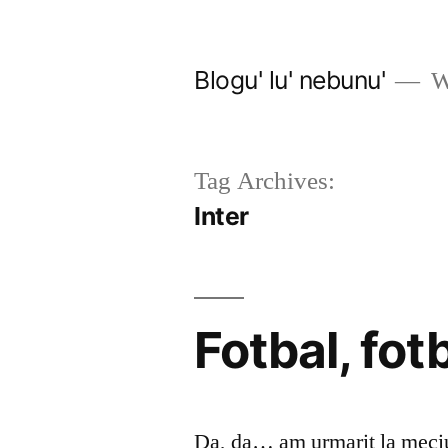
Skip
to
Blogu' lu' nebunu'
Wo
content
Tag Archives:
Inter
Fotbal, fotb
Da, da… am urmarit la meciu