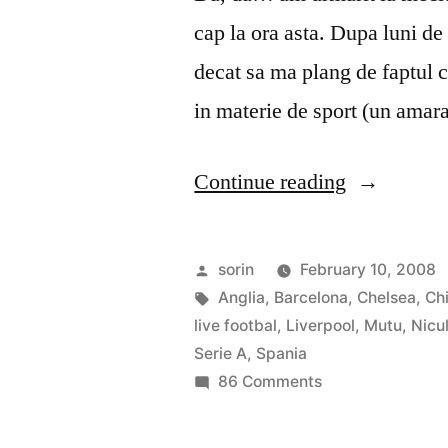
cap la ora asta. Dupa luni de
decat sa ma plang de faptul 
in materie de sport (un ama
“Fotbal,
Continue reading
fotbal
si
Posted
sorin
February 10, 2008
iar
by
Tags:
Anglia
,
Barcelona
,
Chelsea
,
Ch
live footbal
,
Liverpool
,
Mutu
,
Nicu
fotbal”
Serie A
,
Spania
on
86 Comments
Fotbal,
fotbal