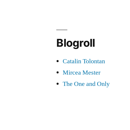
si
iar
fotbal
Blogroll
Catalin Tolontan
Mircea Mester
The One and Only