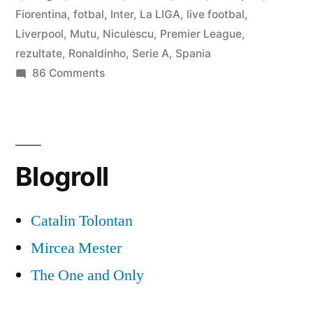
fotbal”
Fiorentina
,
fotbal
,
Inter
,
La LIGA
,
live footbal
,
Liverpool
,
Mutu
,
Niculescu
,
Premier League
,
rezultate
,
Ronaldinho
,
Serie A
,
Spania
on
86 Comments
Fotbal,
fotbal
si
iar
Blogroll
fotbal
Catalin Tolontan
Mircea Mester
The One and Only