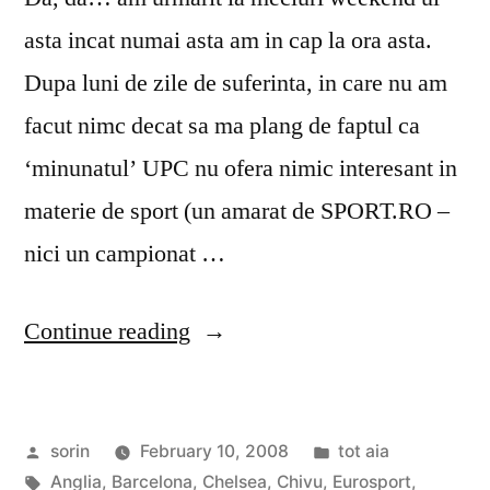
asta incat numai asta am in cap la ora asta.
Dupa luni de zile de suferinta, in care nu am
facut nimc decat sa ma plang de faptul ca
‘minunatul’ UPC nu ofera nimic interesant in
materie de sport (un amarat de SPORT.RO –
nici un campionat …
“Fotbal,
Continue reading
fotbal
si
Posted
Posted
sorin
February 10, 2008
tot aia
iar
by
Tags:
in
Anglia
,
Barcelona
,
Chelsea
,
Chivu
,
Eurosport
,