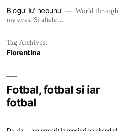
Skip
Blogu' lu' nebunu'
World thruogh
to
my eyes. Si altele…
content
Tag Archives:
Fiorentina
Fotbal, fotbal si iar
fotbal
Da, da… am urmarit la meciuri weekend ul