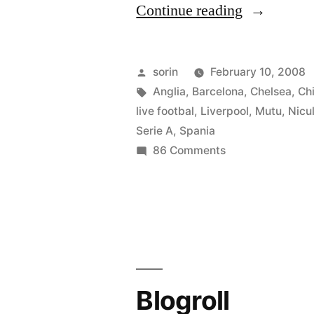
“Fotbal,
Continue reading
fotbal
si
Posted
sorin
February 10, 2008
iar
by
Tags:
Anglia
,
Barcelona
,
Chelsea
,
Ch
live footbal
,
Liverpool
,
Mutu
,
Nicu
fotbal”
Serie A
,
Spania
on
86 Comments
Fotbal,
fotbal
si
iar
fotbal
Blogroll