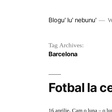
Skip
to
Blogu' lu' nebunu'
Wo
content
Tag Archives:
Barcelona
Fotbal la ce
16 aprilie. Cam o luna – o lu