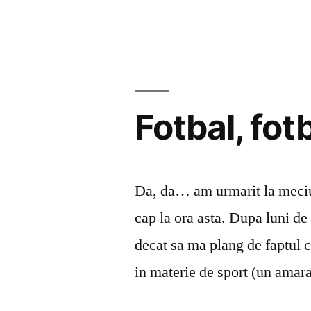
nivel”
Fotbal
la
cel
mai
inalt
nivel
Fotbal, fotb
Da, da… am urmarit la meciu
cap la ora asta. Dupa luni de
decat sa ma plang de faptul 
in materie de sport (un ama