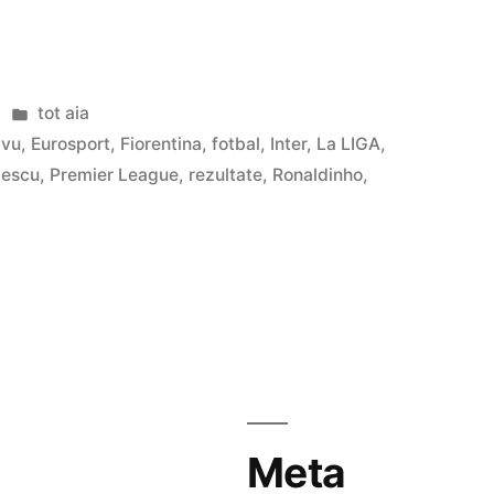
Posted
tot aia
in
ivu
,
Eurosport
,
Fiorentina
,
fotbal
,
Inter
,
La LIGA
,
lescu
,
Premier League
,
rezultate
,
Ronaldinho
,
Meta