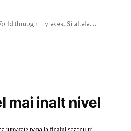
rld thruogh my eyes. Si altele…
l mai inalt nivel
na jumatate pana la finalul sezonului