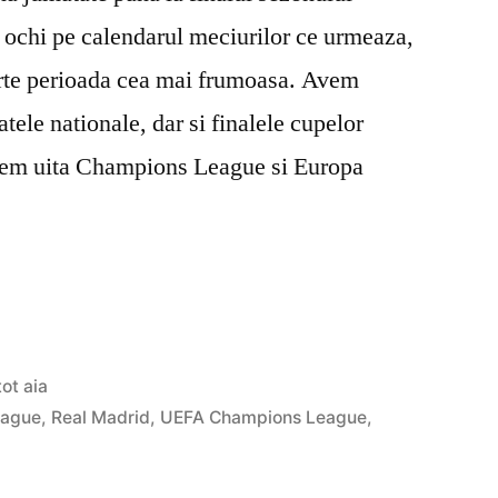
 ochi pe calendarul meciurilor ce urmeaza,
rte perioada cea mai frumoasa. Avem
tele nationale, dar si finalele cupelor
utem uita Champions League si Europa
Posted
tot aia
in
eague
,
Real Madrid
,
UEFA Champions League
,