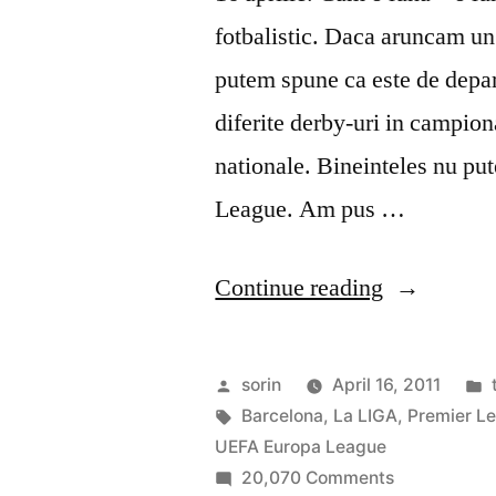
fotbalistic. Daca aruncam un
putem spune ca este de depa
diferite derby-uri in campiona
nationale. Bineinteles nu p
League. Am pus …
“Fotbal
Continue reading
la
cel
Posted
sorin
April 16, 2011
mai
by
Tags:
Barcelona
,
La LIGA
,
Premier L
UEFA Europa League
inalt
on
20,070 Comments