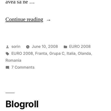
avea sa ne …
“EURO2008
Continue reading
–
Ziua
Posted
Posted
sorin
June 10, 2008
EURO 2008
3”
by
Tags:
in
EURO 2008
,
Franta
,
Grupa C
,
Italia
,
Olanda
,
Romania
on
7 Comments
EURO2008
–
Ziua
3
Blogroll