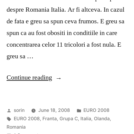
despre Romania Italia. Ar fi altceva. In cazul
de fata e greu sa spun ceva frumos. E greu sa
spun ca au fost obositi in conditiile in care
concentrarea celor 11 tricolori a fost nula. E
greu sa …
“Euro
Continue reading
2008
–
Posted
Posted
sorin
June 18, 2008
EURO 2008
Ziua
by
Tags:
in
EURO 2008
,
Franta
,
Grupa C
,
Italia
,
Olanda
,
11”
Romania