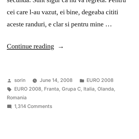
secunda. Sunt sigur ca nu va regreta. Pentru
cei care l-au vazut, ei bine, degeaba cititi
aceste randuri, e clar si pentru mine …
“Euro
Continue reading
2008
–
Posted
Posted
sorin
June 14, 2008
EURO 2008
Ziua
by
Tags:
in
EURO 2008
,
Franta
,
Grupa C
,
Italia
,
Olanda
,
7”
Romania
on
1,314 Comments
Euro
2008
–