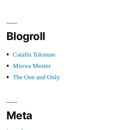
Steaua
si
borna
1000
Blogroll
Catalin Tolontan
Mircea Mester
The One and Only
Meta