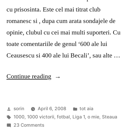
cu prisosinta. Este cel mai titrat club
romanesc si , dupa cum arata sondajele de
opinie, clubul cu cei mai multi suporteri. Cu
toate comentariile de genul ‘600 ale lui
Ceausescu si 400 ale lui Becali’, sau alte …
“Steaua
Continue reading
si
borna
Posted
Posted
sorin
April 6, 2008
tot aia
1000”
by
Tags:
in
1000
,
1000 victorii
,
fotbal
,
Liga 1
,
o mie
,
Steaua
on
23 Comments