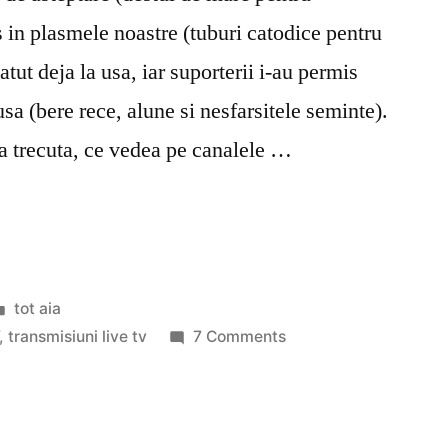
rs in plasmele noastre (tuburi catodice pentru
tut deja la usa, iar suporterii i-au permis
sa (bere rece, alune si nesfarsitele seminte).
 trecuta, ce vedea pe canalele …
Posted
tot aia
in
on
,
transmisiuni live tv
7 Comments
Fotbalul
si
televizorul
in