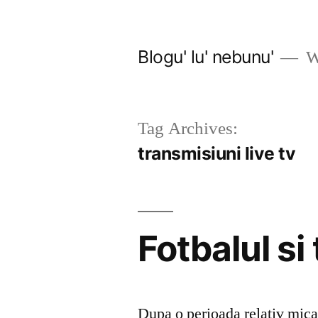
Skip
to
Blogu' lu' nebunu'
Wo
content
Tag Archives:
transmisiuni live tv
Fotbalul si
Dupa o perioada relativ mica