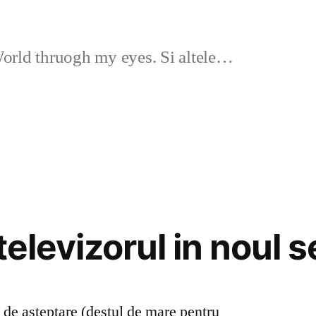
rld thruogh my eyes. Si altele…
 televizorul in noul 
 de asteptare (destul de mare pentru