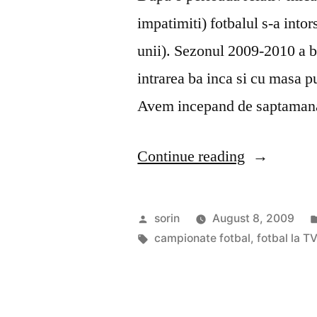
impatimiti) fotbalul s-a into
unii). Sezonul 2009-2010 a ba
intrarea ba inca si cu masa pu
Avem incepand de saptamana
“Fotbalul
Continue reading
si
televizorul
Posted
sorin
August 8, 2009
in
by
Tags:
campionate fotbal
,
fotbal la TV
noul
sezon”