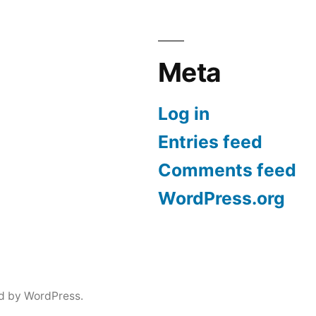
noul
sezon
Meta
Log in
Entries feed
Comments feed
WordPress.org
d by WordPress.