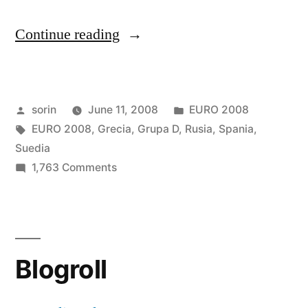
“Euro
Continue reading
2008
–
Posted
Posted
sorin
June 11, 2008
EURO 2008
Ziua
by
Tags:
in
EURO 2008
,
Grecia
,
Grupa D
,
Rusia
,
Spania
,
4”
Suedia
on
1,763 Comments
Euro
2008
–
Ziua
Blogroll
4