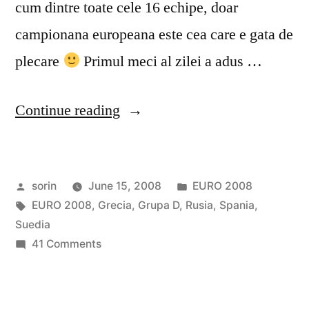
cum dintre toate cele 16 echipe, doar
campionana europeana este cea care e gata de
plecare
Primul meci al zilei a adus …
“EURO
Continue reading
2008
–
Posted
Posted
sorin
June 15, 2008
EURO 2008
Ziua
by
Tags:
in
EURO 2008
,
Grecia
,
Grupa D
,
Rusia
,
Spania
,
8”
Suedia
on
41 Comments
EURO
2008
–