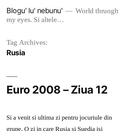
Skip
Blogu' lu' nebunu'
World thruogh
to
my eyes. Si altele…
content
Tag Archives:
Rusia
Euro 2008 – Ziua 12
Si a venit si ultima zi pentru jocuriule din
grupe. O zi in care Rusia si Suedia isi