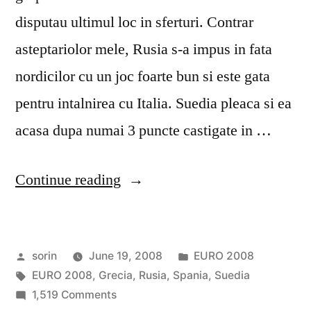
disputau ultimul loc in sferturi. Contrar
asteptariolor mele, Rusia s-a impus in fata
nordicilor cu un joc foarte bun si este gata
pentru intalnirea cu Italia. Suedia pleaca si ea
acasa dupa numai 3 puncte castigate in …
“Euro
Continue reading
2008
–
Posted
Posted
sorin
June 19, 2008
EURO 2008
Ziua
by
Tags:
in
EURO 2008
,
Grecia
,
Rusia
,
Spania
,
Suedia
12”
on
1,519 Comments