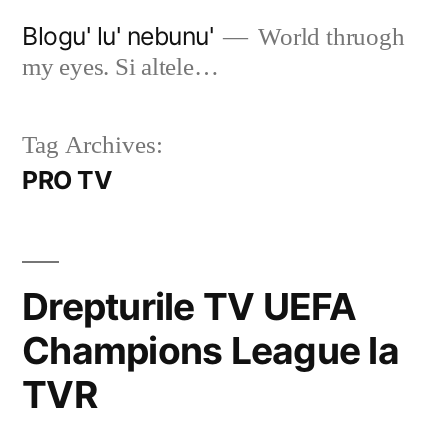
Skip
Blogu' lu' nebunu'
World thruogh
to
my eyes. Si altele…
content
Tag Archives:
PRO TV
Drepturile TV UEFA
Champions League la
TVR