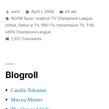
UEFA
Posted
Posted
sorin
April 1, 2008
tot aia
Champions
by
Tags:
in
BOOM Sport
,
drepturi TV Champions League
,
League
fotbal
,
fotbal al TV
,
PRO TV
,
transmisiuni TV
,
TVR
,
la
UEFA Champions League
on
1,037 Comments
TVR”
Drepturile
TV
UEFA
Champions
Blogroll
League
la
TVR
Catalin Tolontan
Mircea Mester