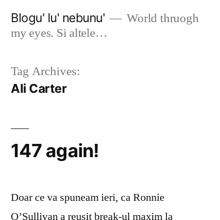
Skip
Blogu' lu' nebunu'
World thruogh
to
my eyes. Si altele…
content
Tag Archives:
Ali Carter
147 again!
Doar ce va spuneam ieri, ca Ronnie
O’Sullivan a reusit break-ul maxim la