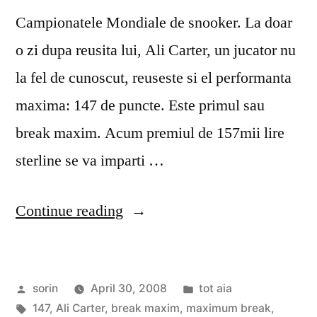
Campionatele Mondiale de snooker. La doar
o zi dupa reusita lui, Ali Carter, un jucator nu
la fel de cunoscut, reuseste si el performanta
maxima: 147 de puncte. Este primul sau
break maxim. Acum premiul de 157mii lire
sterline se va imparti …
“147
Continue reading
again!”
Posted
Posted
sorin
April 30, 2008
tot aia
by
Tags:
in
147
,
Ali Carter
,
break maxim
,
maximum break
,