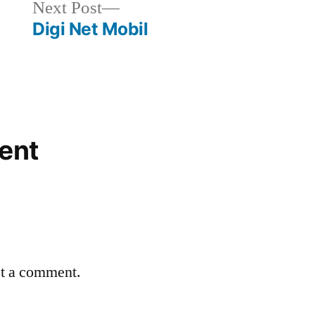
Next
Next Post
post:
Digi Net Mobil
ent
st a comment.