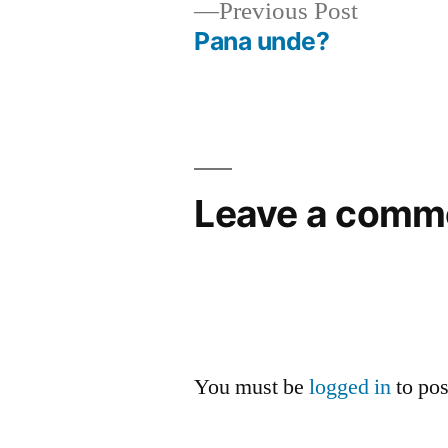
Previous
Previous Post
post:
Pana unde?
Post
navigation
Leave a comm
You must be
logged in
to po