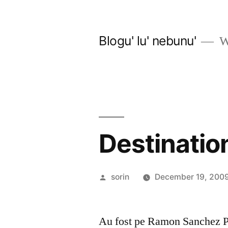
Skip
to
Blogu' lu' nebunu'
Wo
content
Destination
Posted
sorin
December 19, 200
by
Au fost pe Ramon Sanchez P