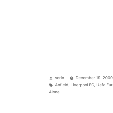
Posted
sorin
December 19, 2009
by
Tags:
Anfield
,
Liverpool FC
,
Uefa Eu
Alone