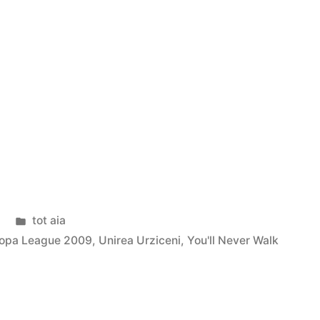
Posted
tot aia
in
ropa League 2009
,
Unirea Urziceni
,
You'll Never Walk