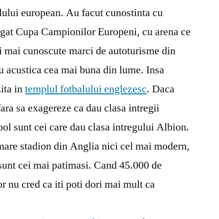
Liverpool
alului european. Au facut cunostinta cu
tigat Cupa Campionilor Europeni, cu arena ce
lei mai cunoscute marci de autoturisme din
cu acustica cea mai buna din lume. Insa
ita in
templul fotbalului englezesc
. Daca
fara sa exagereze ca dau clasa intregii
ool sunt cei care dau clasa intregului Albion.
 mare stadion din Anglia nici cel mai modern,
 sunt cei mai patimasi. Cand 45.000 de
r nu cred ca iti poti dori mai mult ca