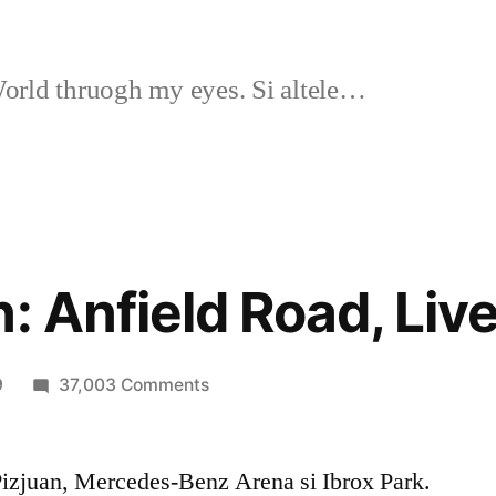
rld thruogh my eyes. Si altele…
: Anfield Road, Liv
on
9
37,003 Comments
Destination:
Anfield
izjuan, Mercedes-Benz Arena si Ibrox Park.
Road,