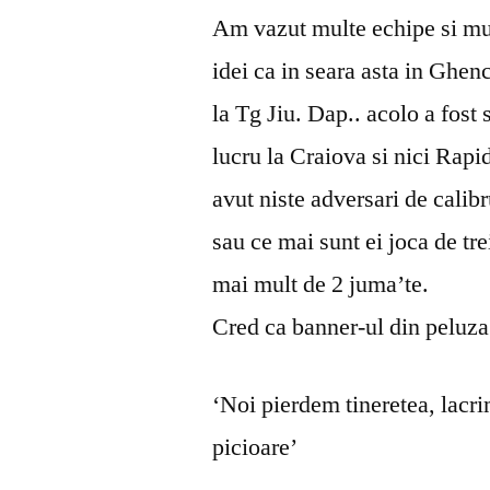
Am vazut multe echipe si mult
idei ca in seara asta in Ghe
la Tg Jiu. Dap.. acolo a fos
lucru la Craiova si nici Rapi
avut niste adversari de calibru
sau ce mai sunt ei joca de tre
mai mult de 2 juma’te.
Cred ca banner-ul din peluza
‘Noi pierdem tineretea, lacrim
picioare’