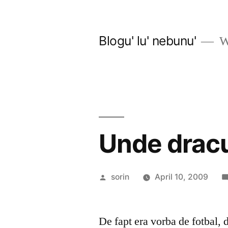
Skip
to
Blogu' lu' nebunu'
Wo
content
Unde dracu
Posted
sorin
April 10, 2009
by
De fapt era vorba de fotbal, d