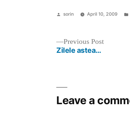
Posted
sorin
April 10, 2009
by
Previous
Previous Post
post:
Zilele astea…
Post
navigation
Leave a comm