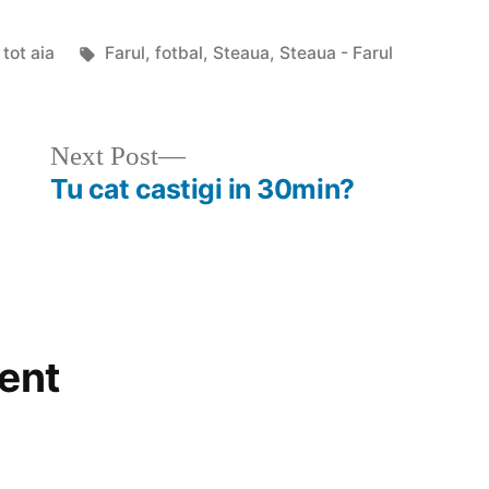
Posted
Tags:
tot aia
Farul
,
fotbal
,
Steaua
,
Steaua - Farul
in
Next
Next Post
post:
Tu cat castigi in 30min?
ent