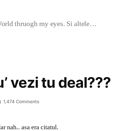
rld thruogh my eyes. Si altele…
’ vezi tu deal???
on
1,474 Comments
Unde
dracu’
ar nah.. asa era citatul.
vezi