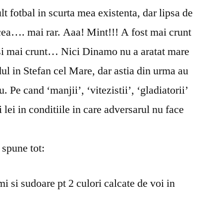
tu
 fotbal in scurta mea existenta, dar lipsa de
deal???
ncea…. mai rar. Aaa! Mint!!! A fost mai crunt
t si mai crunt… Nici Dinamo nu a aratat mare
dul in Stefan cel Mare, dar astia din urma au
. Pe cand ‘manjii’, ‘vitezistii’, ‘gladiatorii’
i lei in conditiile in care adversarul nu face
 spune tot:
i si sudoare pt 2 culori calcate de voi in