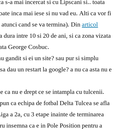
a s-a mai incercat si cu Lipscani si.. toata
ate inca mai iese si nu vad eu. Alti ca vor fi
lo atunci cand se va termina). Din
articol
va dura intre 10 si 20 de ani, si ca zona vizata
Piata George Cosbuc.
u gandit si ei un site? sau pur si simplu
sa dau un restart la google? a nu ca asta nu e
 ca nu e drept ce se intampla cu tulcenii.
 spun ca echipa de fotbal Delta Tulcea se afla
Liga a 2a, cu 3 etape inainte de terminarea
ru insemna ca e in Pole Position pentru a