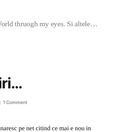
rld thruogh my eyes. Si altele…
iri…
on
1 Comment
O
ora
naresc pe net citind ce mai e nou in
de