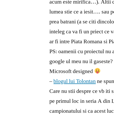
acum este mirifica…). Altii c
lumea stie ce a iesit…. sau po
prea batrani (a se citi dinco
inteleg ca va fi un priect ce 
ar fi intre Piata Romana si 
PS: oamenii cu proiectul nu a
google ul meu nu il gaseste? 
Microsoft designed
–
blogul lui Tolontan
ne spune
Care nu stii despre ce vb iti
pe primul loc in seria A din 
campionatului si ca acest luc