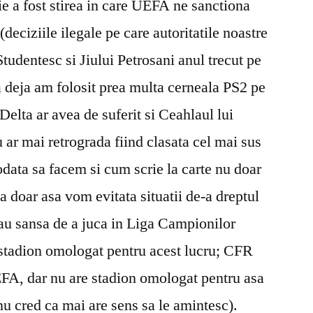
rie a fost stirea in care UEFA ne sanctiona
deciziile ilegale pe care autoritatile noastre
Studentesc si Jiului Petrosani anul trecut pe
a deja am folosit prea multa cerneala PS2 pe
elta ar avea de suferit si Ceahlaul lui
u ar mai retrograda fiind clasata cel mai sus
 odata sa facem si cum scrie la carte nu doar
doar asa vom evitata situatii de-a dreptul
au sansa de a juca in Liga Campionilor
r stadion omologat pentru acest lucru; CFR
FA, dar nu are stadion omologat pentru asa
 nu cred ca mai are sens sa le amintesc).