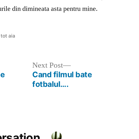
urile din dimineata asta pentru mine.
Posted
tot aia
in
Next
Next Post
post:
he
Cand filmul bate
fotbalul….
ersation