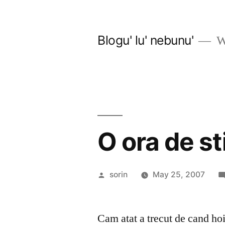
Skip
to
Blogu' lu' nebunu'
Wo
content
O ora de st
Posted
sorin
May 25, 2007
by
Cam atat a trecut de cand hoi