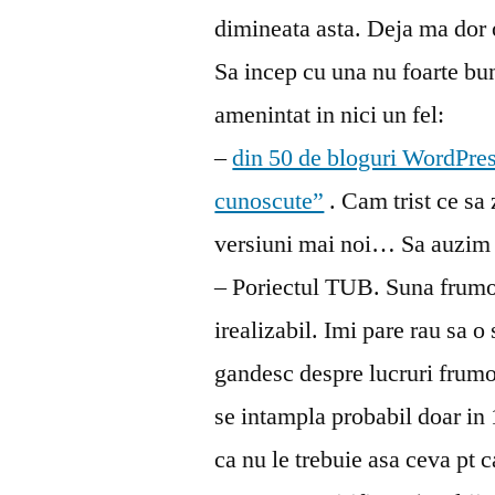
dimineata asta. Deja ma dor 
Sa incep cu una nu foarte bu
amenintat in nici un fel:
–
din 50 de bloguri WordPress
cunoscute”
. Cam trist ce sa
versiuni mai noi… Sa auzim
– Poriectul TUB. Suna frumo
irealizabil. Imi pare rau sa o
gandesc despre lucruri frumo
se intampla probabil doar in
ca nu le trebuie asa ceva pt c