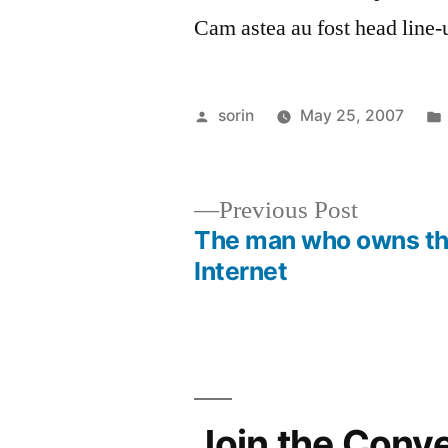
Cam astea au fost head line-
Posted
sorin
May 25, 2007
by
Previous
Previous Post
post:
The man who owns t
Post
Internet
navigation
Join the Conv